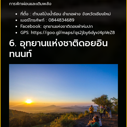
การพักผ่อนและเติมพลัง
ที่ตั้ง : ตำบลโป่งน้ำร้อน อำเภอฝาง จังหวัดเชียงใหม่
เบอร์โทรศัพท์ : 0844834689
Facebook: อุทยานแห่งชาติดอยผ้าห่มปก
GPS: https://goo.gl/maps/qs2jby6dyvJ4pVeZ8
6. อุทยานแห่งชาติดอยอิน
ทนนท์