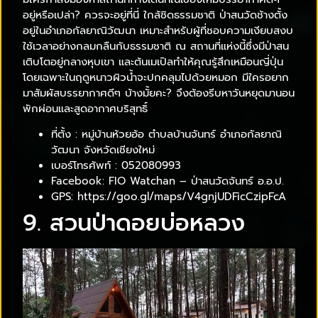
อยู่หรือเปล่า? ควรจะอยู่ที่นี่ ใกล้ชิดธรรมชาติ ป่าสนวัดช้างตั้ง
อยู่ในอำเภอกัลยาณิวัฒนา เหมาะสำหรับผู้ที่ชอบความเงียบสงบ
ใช้เวลาอย่างกลมกลืนกับธรรมชาติ ณ สถานที่แห่งนี้ซึ่งมีป่าสน
เติบโตอยู่กลางหุบเขา และต้นเมเปิลทำให้คุณรู้สึกเหมือนญี่ปุ่น
โดยเฉพาะในฤดูหนาวผิวน้ำจะปกคลุมไปด้วยหมอก มีใครอยาก
มาสัมผัสบรรยากาศดีๆ บ้างมั้ยคะ? จึงต้องรีบหาวันหยุดมานอน
พักผ่อนและสูดอากาศบริสุทธิ์
ที่ตั้ง : หมู่บ้านห้วยอ้อ ตำบลบ้านจันทร์ อำเภอกัลยาณิ
วัฒนา จังหวัดเชียงใหม่
เบอร์โทรศัพท์ : 052080993
Facebook: FIO Watchan – ป่าสนวัดจันทร์ อ.อ.ป.
GPS: https://goo.gl/maps/V4gnjUDFicCzipFcA
9. สวนป่าดอยบ่อหลวง