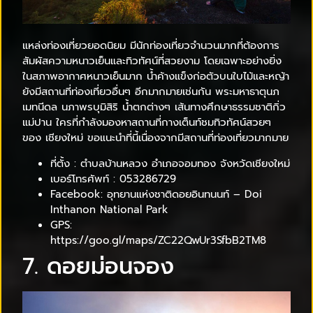
แหล่งท่องเที่ยวยอดนิยม มีนักท่องเที่ยวจำนวนมากที่ต้องการ
สัมผัสความหนาวเย็นและทิวทัศน์ที่สวยงาม โดยเฉพาะอย่างยิ่ง
ในสภาพอากาศหนาวเย็นมาก น้ำค้างแข็งก่อตัวบนใบไม้และหญ้า
ยังมีสถานที่ท่องเที่ยวอื่นๆ อีกมากมายเช่นกัน พระมหาธาตุนภ
เมทนีดล นภาพรบุมิสิริ น้ำตกต่างๆ เส้นทางศึกษาธรรมชาติกิ่ว
แม่ปาน ใครที่กำลังมองหาสถานที่กางเต็นท์ชมทิวทัศน์สวยๆ
ของ เชียงใหม่ ขอแนะนำที่นี้เนื่องจากมีสถานที่ท่องเที่ยวมากมาย
ที่ตั้ง : ตำบลบ้านหลวง อำเภอจอมทอง จังหวัดเชียงใหม่
เบอร์โทรศัพท์ : 053286729
Facebook: อุทยานแห่งชาติดอยอินทนนท์ – Doi
Inthanon National Park
GPS:
https://goo.gl/maps/ZC22QwUr3SfbB2TM8
7. ดอยม่อนจอง