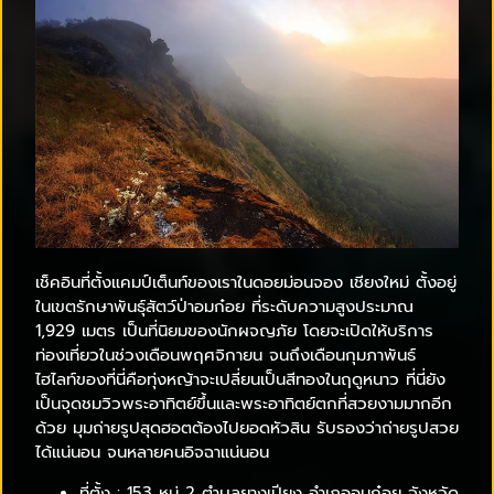
เช็คอินที่ตั้งแคมป์เต็นท์ของเราในดอยม่อนจอง เชียงใหม่ ตั้งอยู่
ในเขตรักษาพันธุ์สัตว์ป่าอมก๋อย ที่ระดับความสูงประมาณ
1,929 เมตร เป็นที่นิยมของนักผจญภัย โดยจะเปิดให้บริการ
ท่องเที่ยวในช่วงเดือนพฤศจิกายน จนถึงเดือนกุมภาพันธ์
ไฮไลท์ของที่นี่คือทุ่งหญ้าจะเปลี่ยนเป็นสีทองในฤดูหนาว ที่นี่ยัง
เป็นจุดชมวิวพระอาทิตย์ขึ้นและพระอาทิตย์ตกที่สวยงามมากอีก
ด้วย มุมถ่ายรูปสุดฮอตต้องไปยอดหัวสิน รับรองว่าถ่ายรูปสวย
ได้แน่นอน จนหลายคนอิจฉาแน่นอน
ที่ตั้ง : 153 หมู่ 2 ตำบลยางเปียง อำเภออมก๋อย จังหวัด