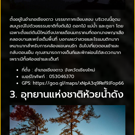
ตั้งอยู่ในอำเภอเชียงดาว บรรยากาศเงียบสงบ บริเวณนี้อุดม
สมบูรณ์ไปด้วยธรรมชาติทั้งต้นไม้ ดอกไม้ แม่น้ำ และภูเขา โดย
เฉพาะตั้งแต่ต้นปีใหม่ถึงปลายเดือนมกราคมที่ดอกนางพญาเสือ
คลองบานสะพรั่งเต็มพื้นที่ บอกเลยว่าสวยและโรแมนติกมาก
เหมาะมากสำหรับการคล้องแขนคนรัก ฉันไปเที่ยวตอนเช้าและ
กลับตอนเย็น คุณสามารถกางเต็นท์และพักผ่อนได้สะดวกมาก
เพราะมีทั้งห้องเช่าและเต็นท์
ที่ตั้ง : อำเภอเชียงดาว จังหวัดเชียงใหม่
เบอร์โทศัพท์ : 053046370
GPS: https://goo.gl/maps/xNpA3q9Ref9JFop66
3. อุทยานแห่งชาติห้วยน้ำดัง