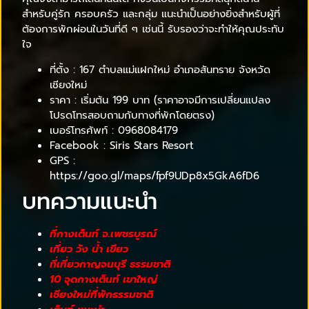
สำหรับคู่รัก ครอบครัว และกลุ่ม แนะนำเป็นอย่างยิ่งสำหรับผู้ที่
ต้องการพักผ่อนในวันที่ดี ๆ เช่นนี้ รับรองว่าจะทำให้คุณประทับ
ใจ
ที่ตั้ง : 167 ตำบลแม่แฝกใหม่ อำเภอสันทราย จังหวัด
เชียงใหม่
ราคา : เริ่มต้น 199 บาท (ราคาอาจมีการเปลี่ยนแปลง
โปรดโทรสอบถามกับทางที่พักโดยตรง)
เบอร์โทรศัพท์ : 0968084179
Facebook : Siris Stars Resort
GPS :
https://goo.gl/maps/fpf9UDp8x5GkA6fD6
บทความแนะนำ
ที่กางเต็นท์ จ.เพชรบูรณ์
เที่ยว วัง น้ํา เขียว
ที่เที่ยวกาญจนบุรี ธรรมชาติ
10 จุดกางเต็นท์ เขาใหญ่
เชียงใหม่ที่พักธรรมชาติ