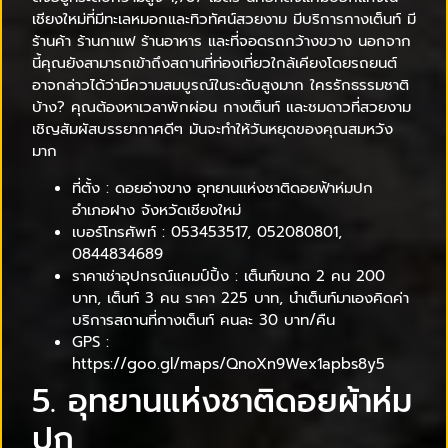
เชียงใหม่ที่มีทะเลหมอกและทิวทัศน์สวยงาม มีบริการกางเต็นท์ มี
ร้านค้า ร้านกาแฟ ร้านอาหาร และที่จอดรถกว้างขวาง นอกจาก
นี้คุณยังสามารถเข้าถึงสถานที่ท่องเที่ยวใกล้เคียงโดยรถยนต์
อาจกล่าวได้ว่ามีความสมบูรณ์ในระดับสูงมาก ใครรักธรรมชาติ
บ้าง? คุณต้องหาเวลาพักผ่อน กางเต็นท์ และชมดาวที่สวยงาม
เชิญสัมผัสบรรยากาศดีๆ มันจะทำให้วันหยุดของคุณสมหวัง
มาก
ที่ตั้ง : ดอยอ่างขาง อุทยานแห่งชาติดอยฟ้าห่มปก
อำเภอฝาง จังหวัดเชียงใหม่
เบอร์โทรศัพท์ : 053453517, 052080801,
0844834689
ราคาเช่าอุปกรณ์แคมป์ปิ้ง : เต็นท์ขนาด 2 คน 200
บาท, เต็นท์ 3 คน ราคา 225 บาท, นำเต็นท์มาเองคิดค่า
บริการสถานที่กางเต็นท์ คนละ 30 บาท/คืน
GPS :
https://goo.gl/maps/QnoXn9Wex1apbs8y5
5. อุทยานแห่งชาติดอยผ้าห่ม
ปก