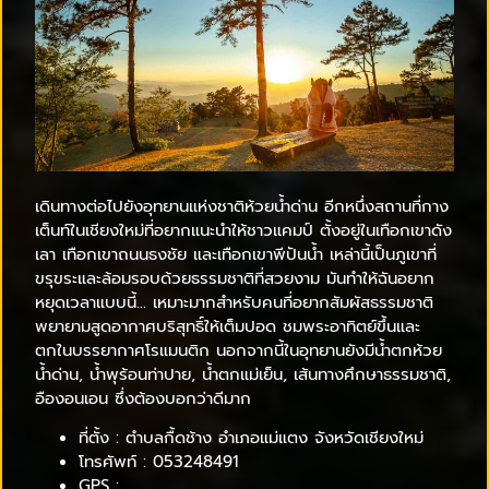
เดินทางต่อไปยังอุทยานแห่งชาติห้วยน้ำด่าน อีกหนึ่งสถานที่กาง
เต็นท์ในเชียงใหม่ที่อยากแนะนำให้ชาวแคมป์ ตั้งอยู่ในเทือกเขาดัง
เลา เทือกเขาถนนธงชัย และเทือกเขาพีปันน้ำ เหล่านี้เป็นภูเขาที่
ขรุขระและล้อมรอบด้วยธรรมชาติที่สวยงาม มันทำให้ฉันอยาก
หยุดเวลาแบบนี้… เหมาะมากสำหรับคนที่อยากสัมผัสธรรมชาติ
พยายามสูดอากาศบริสุทธิ์ให้เต็มปอด ชมพระอาทิตย์ขึ้นและ
ตกในบรรยากาศโรแมนติก นอกจากนี้ในอุทยานยังมีน้ำตกห้วย
น้ำด่าน, น้ำพุร้อนท่าปาย, น้ำตกแม่เย็น, เส้นทางศึกษาธรรมชาติ,
อืองอนเอน ซึ่งต้องบอกว่าดีมาก
ที่ตั้ง : ตำบลกื้ดช้าง อำเภอแม่แตง จังหวัดเชียงใหม่
โทรศัพท์ : 053248491
GPS :