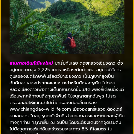
ลานกางเต็นท์เชียงใหม่
มาเริ่มกันเลย ดอยหลวงเชียงดาว ตั้ง
อยู่บนความสูง 2,225 เมตร เหนือระดับน้ำทะเล อยู่ภายใต้การ
ดูแลของเขตรักษาพันธุ์สัตว์ป่าเชียงดาว เป็นภูเขาที่สูงเป็น
อันดับสามของประเทศและเหมาะสำหรับนักผจญภัย ไปดอย
หลวงเชียงดาวเพื่อกางเต็นท์สามารถขึ้นไปได้เพียงสี่เดือนตั้งแต่
เดือนพฤศจิกายนถึงกุมภาพันธ์ ไม่อนุญาตทุกวันพุธ โปรด
ตรวจสอบให้แน่ใจว่าได้ทำการจองก่อนขึ้นเครื่อง
www.chiangdao-wildlife.com เมื่อจองสิทธิ์แล้วจะต้องเตรี
ยมเอกสาร ใบอนุญาตเข้าพื้นที่ สำเนาเอกสารแสดงตนของผู้เดิน
ทางทุกท่าน กรุณายื่น ณ วันปีน โดยจะต้องเดินจากจุดเริ่มต้น
ไปยังจุดกางเต็นท์อันสะรังรวมระยะทาง 8.5 กิโลเมตร ใน