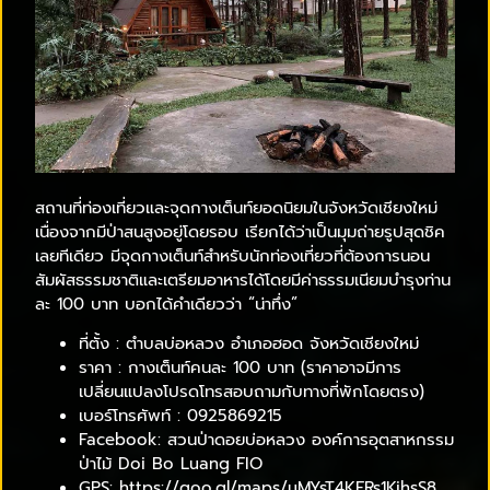
สถานที่ท่องเที่ยวและจุดกางเต็นท์ยอดนิยมในจังหวัดเชียงใหม่
เนื่องจากมีป่าสนสูงอยู่โดยรอบ เรียกได้ว่าเป็นมุมถ่ายรูปสุดชิค
เลยทีเดียว มีจุดกางเต็นท์สำหรับนักท่องเที่ยวที่ต้องการนอน
สัมผัสธรรมชาติและเตรียมอาหารได้โดยมีค่าธรรมเนียมบำรุงท่าน
ละ 100 บาท บอกได้คำเดียวว่า “น่าทึ่ง”
ที่ตั้ง : ตำบลบ่อหลวง อำเภอฮอด จังหวัดเชียงใหม่
ราคา : กางเต็นท์คนละ 100 บาท (ราคาอาจมีการ
เปลี่ยนแปลงโปรดโทรสอบถามกับทางที่พักโดยตรง)
เบอร์โทรศัพท์ : 0925869215
Facebook: สวนป่าดอยบ่อหลวง องค์การอุตสาหกรรม
ป่าไม้ Doi Bo Luang FIO
GPS: https://goo.gl/maps/uMYsT4KERs1KihsS8